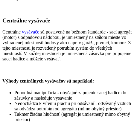
Centrálne vysávače
Centrálne
vysávače
sú postavené na bežnom štandarde - sací agregát
(motor) s odpadovou nádobou, je umiestnený na stálom mieste vo
vyhradenej miestnosti budovy ako napr. v garáži, pivnici, komore. Z
tejto miestnosti je rozvedený potrubím systém do všetkých
miestností. V každej miestnosti je umiestnená zásuvka pre pripojenie
sacej hadice a môžete vysávať.
Výhody centrálnych vysávačov sú napríklad:
Pohodlná manipulácia - obyčajné zapojenie sacej hadice do
zásuvky a nasleduje vysávanie
Nedochádza k víreniu prachu pri odsávaní - odsávaný vzduch
sa odvádza potrubím od agregátu (mimo obytný priestor)
Takmer žiadna hlučnosť (agregát je umiestnený mimo obytný
priestor)