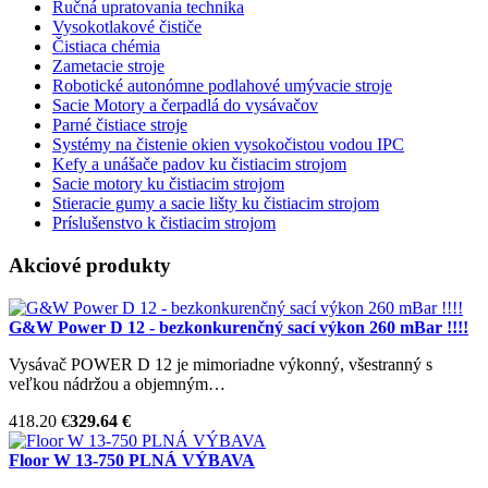
Ručná upratovania technika
Vysokotlakové čističe
Čistiaca chémia
Zametacie stroje
Robotické autonómne podlahové umývacie stroje
Sacie Motory a čerpadlá do vysávačov
Parné čistiace stroje
Systémy na čistenie okien vysokočistou vodou IPC
Kefy a unášače padov ku čistiacim strojom
Sacie motory ku čistiacim strojom
Stieracie gumy a sacie lišty ku čistiacim strojom
Príslušenstvo k čistiacim strojom
Akciové produkty
G&W Power D 12 - bezkonkurenčný sací výkon 260 mBar !!!!
Vysávač POWER D 12 je mimoriadne výkonný, všestranný s
veľkou nádržou a objemným…
418.20 €
329.64 €
Floor W 13-750 PLNÁ VÝBAVA