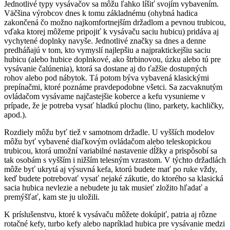
Jednotlivé typy vysávačov sa môžu ľahko líšiť svojím vybavením.
Väčšina výrobcov dnes k tomu základnému (ohybná hadica
zakončená čo možno najkomfortnejším držadlom a pevnou trubicou,
vďaka ktorej môžeme pripojiť k vysávaču saciu hubicu) pridáva aj
vychytené doplnky navyše. Jednotlivé značky sa dnes a denne
predháňajú v tom, kto vymyslí najlepšiu a najpraktickejšiu saciu
hubicu (alebo hubice doplnkové, ako štrbinovou, úzku alebo tú pre
vysávanie čalúnenia), ktorá sa dostane aj do ťažšie dostupných
rohov alebo pod nábytok. Tá potom býva vybavená klasickými
prepínačmi, ktoré poznáme pravdepodobne všetci. Sa zacvaknutým
ovládačom vysávame najčastejšie koberce a kefu vysunieme v
prípade, že je potreba vysať hladkú plochu (lino, parkety, kachličky,
apod.).
Rozdiely môžu byť tiež v samotnom držadle. U vyšších modelov
môžu byť vybavené diaľkovým ovládačom alebo teleskopickou
trubicou, ktorá umožní variabilné nastavenie dĺžky a prispôsobí sa
tak osobám s vyšším i nižším telesným vzrastom. V týchto držadlách
môže byť ukrytá aj výsuvná kefa, ktorú budete mať po ruke vždy,
keď budete potrebovať vysať nejaké zákutie, do ktorého sa klasická
sacia hubica nevlezie a nebudete ju tak musieť zložito hľadať a
premýšľať, kam ste ju uložili.
K príslušenstvu, ktoré k vysávaču môžete dokúpiť, patria aj rôzne
rotačné kefy, turbo kefy alebo napríklad hubica pre vysávanie medzi