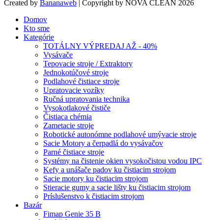
Created by
Bananaweb
| Copyright by NOVA CLEAN 2026
Domov
Kto sme
Kategórie
TOTÁLNY VÝPREDAJ AŽ - 40%
Vysávače
Tepovacie stroje / Extraktory
Jednokotúčové stroje
Podlahové čistiace stroje
Upratovacie vozíky
Ručná upratovania technika
Vysokotlakové čističe
Čistiaca chémia
Zametacie stroje
Robotické autonómne podlahové umývacie stroje
Sacie Motory a čerpadlá do vysávačov
Parné čistiace stroje
Systémy na čistenie okien vysokočistou vodou IPC
Kefy a unášače padov ku čistiacim strojom
Sacie motory ku čistiacim strojom
Stieracie gumy a sacie lišty ku čistiacim strojom
Príslušenstvo k čistiacim strojom
Bazár
Fimap Genie 35 B