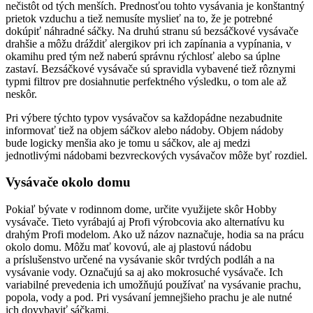
nečistôt od tých menších. Prednosťou tohto vysávania je konštantný
prietok vzduchu a tiež nemusíte myslieť na to, že je potrebné
dokúpiť náhradné sáčky. Na druhú stranu sú bezsáčkové vysávače
drahšie a môžu dráždiť alergikov pri ich zapínania a vypínania, v
okamihu pred tým než naberú správnu rýchlosť alebo sa úplne
zastaví. Bezsáčkové vysávače sú spravidla vybavené tiež rôznymi
typmi filtrov pre dosiahnutie perfektného výsledku, o tom ale až
neskôr.
Pri výbere týchto typov vysávačov sa každopádne nezabudnite
informovať tiež na objem sáčkov alebo nádoby. Objem nádoby
bude logicky menšia ako je tomu u sáčkov, ale aj medzi
jednotlivými nádobami bezvreckových vysávačov môže byť rozdiel.
Vysávače okolo domu
Pokiaľ bývate v rodinnom dome, určite využijete skôr Hobby
vysávače. Tieto vyrábajú aj Profi výrobcovia ako alternatívu ku
drahým Profi modelom. Ako už názov naznačuje, hodia sa na prácu
okolo domu. Môžu mať kovovú, ale aj plastovú nádobu
a príslušenstvo určené na vysávanie skôr tvrdých podláh a na
vysávanie vody. Označujú sa aj ako mokrosuché vysávače. Ich
variabilné prevedenia ich umožňujú používať na vysávanie prachu,
popola, vody a pod. Pri vysávaní jemnejšieho prachu je ale nutné
ich dovybaviť sáčkami.