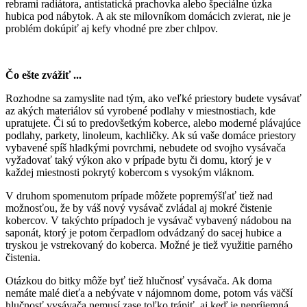
rebrami radiátora, antistatická prachovka alebo špeciálne úzka
hubica pod nábytok. A ak ste milovníkom domácich zvierat, nie je
problém dokúpiť aj kefy vhodné pre zber chlpov.
Čo ešte zvážiť ...
Rozhodne sa zamyslite nad tým, ako veľké priestory budete vysávať
az akých materiálov sú vyrobené podlahy v miestnostiach, kde
upratujete. Či sú to predovšetkým koberce, alebo moderné plávajúce
podlahy, parkety, linoleum, kachličky. Ak sú vaše domáce priestory
vybavené spíš hladkými povrchmi, nebudete od svojho vysávača
vyžadovať taký výkon ako v prípade bytu či domu, ktorý je v
každej miestnosti pokrytý kobercom s vysokým vláknom.
V druhom spomenutom prípade môžete popremýšľať tiež nad
možnosťou, že by váš nový vysávač zvládal aj mokré čistenie
kobercov. V takýchto prípadoch je vysávač vybavený nádobou na
saponát, ktorý je potom čerpadlom odvádzaný do sacej hubice a
tryskou je vstrekovaný do koberca. Možné je tiež využitie parného
čistenia.
Otázkou do bitky môže byť tiež hlučnosť vysávača. Ak doma
nemáte malé dieťa a nebývate v nájomnom dome, potom vás väčší
hlučnosť vysávača nemusí zase toľko trápiť, aj keď je nepríjemná.