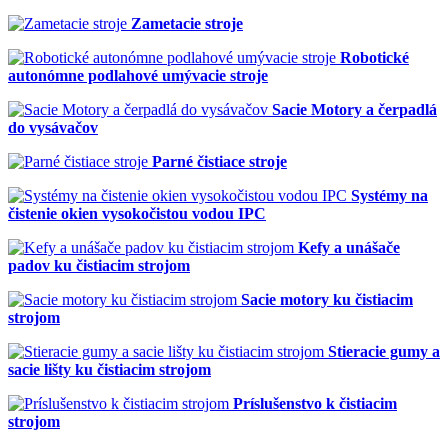
Zametacie stroje
Robotické
autonómne podlahové umývacie stroje
Sacie Motory a čerpadlá
do vysávačov
Parné čistiace stroje
Systémy na
čistenie okien vysokočistou vodou IPC
Kefy a unášače
padov ku čistiacim strojom
Sacie motory ku čistiacim
strojom
Stieracie gumy a
sacie lišty ku čistiacim strojom
Príslušenstvo k čistiacim
strojom