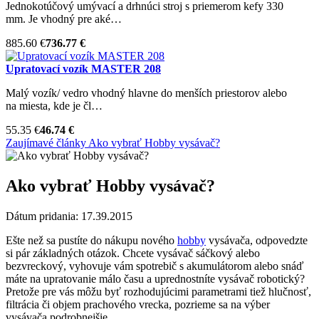
Jednokotúčový umývací a drhnúci stroj s priemerom kefy 330
mm. Je vhodný pre aké…
885.60 €
736.77 €
Upratovací vozík MASTER 208
Malý vozík/ vedro vhodný hlavne do menších priestorov alebo
na miesta, kde je čl…
55.35 €
46.74 €
Zaujímavé články
Ako vybrať Hobby vysávač?
Ako vybrať Hobby vysávač?
Dátum pridania: 17.39.2015
Ešte než sa pustíte do nákupu nového
hobby
vysávača, odpovedzte
si pár základných otázok. Chcete vysávač sáčkový alebo
bezvreckový, vyhovuje vám spotrebič s akumulátorom alebo snáď
máte na upratovanie málo času a uprednostníte vysávač robotický?
Pretože pre vás môžu byť rozhodujúcimi parametrami tiež hlučnosť,
filtrácia či objem prachového vrecka, pozrieme sa na výber
vysávača podrobnejšie.