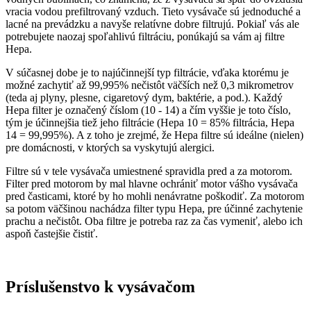
vracia vodou prefiltrovaný vzduch. Tieto vysávače sú jednoduché a
lacné na prevádzku a navyše relatívne dobre filtrujú. Pokiaľ vás ale
potrebujete naozaj spoľahlivú filtráciu, ponúkajú sa vám aj filtre
Hepa.
V súčasnej dobe je to najúčinnejší typ filtrácie, vďaka ktorému je
možné zachytiť až 99,995% nečistôt väčších než 0,3 mikrometrov
(teda aj plyny, plesne, cigaretový dym, baktérie, a pod.). Každý
Hepa filter je označený číslom (10 - 14) a čím vyššie je toto číslo,
tým je účinnejšia tiež jeho filtrácie (Hepa 10 = 85% filtrácia, Hepa
14 = 99,995%). A z toho je zrejmé, že Hepa filtre sú ideálne (nielen)
pre domácnosti, v ktorých sa vyskytujú alergici.
Filtre sú v tele vysávača umiestnené spravidla pred a za motorom.
Filter pred motorom by mal hlavne ochrániť motor vášho vysávača
pred časticami, ktoré by ho mohli nenávratne poškodiť. Za motorom
sa potom väčšinou nachádza filter typu Hepa, pre účinné zachytenie
prachu a nečistôt. Oba filtre je potreba raz za čas vymeniť, alebo ich
aspoň častejšie čistiť.
Príslušenstvo k vysávačom