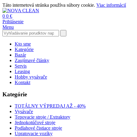
Táto internetová stránka používa súbory cookie.
Viac informácií
0
0 €
Prihlásenie
Menu
Kto sme
Kategórie
Bazár
Zaujímavé články
Servis
Leasing
Hobby vysávače
Kontakt
Kategórie
TOTÁLNY VÝPREDAJ AŽ - 40%
Vysávače
Tepovacie stroje / Extraktory
Jednokotúčové stroje
Podlahové čistiace stroje
Upratovacie vozíky