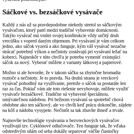
Sáčkové vs. bezsáčkové vysávače
Každý z nás už sa pravdepodobne niekedy stretol so sáčkovým
vysávačom, ktorý patrí medzi tradičné vybavenie domácnosti.
Takýto vysávač má vnútri svojej konštrukcie vždy určitý druh
vrecúšku s vopred daným objemom. Pri vysávaní je vám celkom
jedno, ako sáčok vyzerá a ako funguje, kým váš vysávač nezačne
strácať potrebný výkon a nečistoty zostávajú pri vysávaní ležať na
koberci. Najneskôr v túto chvíľu je potreba vymeniť existujúci
sáčok za nový. Vyberať môžete z varianty látkovej a papierové.
Možno si ale hovoríte, že v takom sáčku sa zbytočne hromadia
roztoče a nečistoty. Je to pravda. Na druhú stranu je vreckový
vysávač pohodlný na využívanie, pretože o sáčok sa postaráte len
raz za čas. Pokiaľ vám ale toto riešenie nevyhovuje, môžete využiť
vysávače bezsáčkové. Tradične sú vybavené špeciálnou,
umývateľnou nádobou. Pri bežnom vysávaní sa spotrebič chová
obdobne ako ten sáčkový, ale vo chvíli keď prácu dokončíte, zájdete
na kôš a nádobu vysypete. Nečistôt sa tak zbavíte ihneď a trvale.
Najnovšie technológie vysávania u bezvreckových vysávačov
využívajú tzv. Cyklónové odlučovače. Ten funguje tak, že vďaka
odstredivým silám od seba dokáže separovať väčšie čiastočky