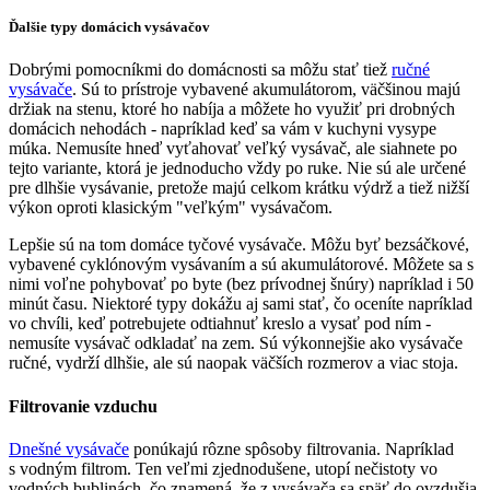
Ďalšie typy domácich vysávačov
Dobrými pomocníkmi do domácnosti sa môžu stať tiež
ručné
vysávače
. Sú to prístroje vybavené akumulátorom, väčšinou majú
držiak na stenu, ktoré ho nabíja a môžete ho využiť pri drobných
domácich nehodách - napríklad keď sa vám v kuchyni vysype
múka. Nemusíte hneď vyťahovať veľký vysávač, ale siahnete po
tejto variante, ktorá je jednoducho vždy po ruke. Nie sú ale určené
pre dlhšie vysávanie, pretože majú celkom krátku výdrž a tiež nižší
výkon oproti klasickým "veľkým" vysávačom.
Lepšie sú na tom domáce tyčové vysávače. Môžu byť bezsáčkové,
vybavené cyklónovým vysávaním a sú akumulátorové. Môžete sa s
nimi voľne pohybovať po byte (bez prívodnej šnúry) napríklad i 50
minút času. Niektoré typy dokážu aj sami stať, čo oceníte napríklad
vo chvíli, keď potrebujete odtiahnuť kreslo a vysať pod ním -
nemusíte vysávač odkladať na zem. Sú výkonnejšie ako vysávače
ručné, vydrží dlhšie, ale sú naopak väčších rozmerov a viac stoja.
Filtrovanie vzduchu
Dnešné vysávače
ponúkajú rôzne spôsoby filtrovania. Napríklad
s vodným filtrom. Ten veľmi zjednodušene, utopí nečistoty vo
vodných bublinách, čo znamená, že z vysávača sa späť do ovzdušia