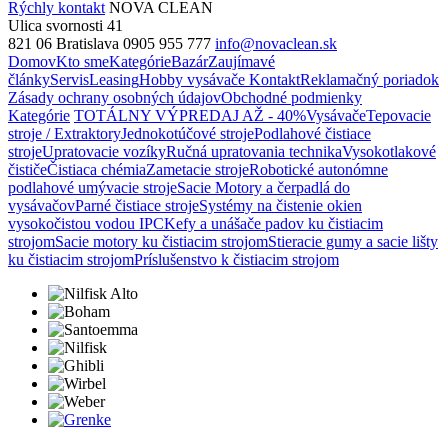
Rýchly kontakt
NOVA CLEAN
Ulica svornosti 41
821 06 Bratislava
0905 955 777
info@novaclean.sk
Domov
Kto sme
Kategórie
Bazár
Zaujímavé
články
Servis
Leasing
Hobby vysávače
Kontakt
Reklamačný poriadok
Zásady ochrany osobných údajov
Obchodné podmienky
Kategórie
TOTÁLNY VÝPREDAJ AŽ - 40%
Vysávače
Tepovacie
stroje / Extraktory
Jednokotúčové stroje
Podlahové čistiace
stroje
Upratovacie vozíky
Ručná upratovania technika
Vysokotlakové
čističe
Čistiaca chémia
Zametacie stroje
Robotické autonómne
podlahové umývacie stroje
Sacie Motory a čerpadlá do
vysávačov
Parné čistiace stroje
Systémy na čistenie okien
vysokočistou vodou IPC
Kefy a unášače padov ku čistiacim
strojom
Sacie motory ku čistiacim strojom
Stieracie gumy a sacie lišty
ku čistiacim strojom
Príslušenstvo k čistiacim strojom